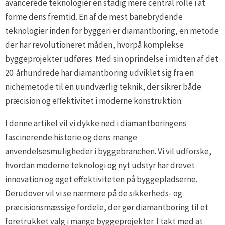
avancerede teknologier en stadig mere central rolle i at
forme dens fremtid. En af de mest banebrydende
teknologier inden for byggeri er diamantboring, en metode
der har revolutioneret måden, hvorpå komplekse
byggeprojekter udføres. Med sin oprindelse i midten af det
20. århundrede har diamantboring udviklet sig fra en
nichemetode til en uundværlig teknik, der sikrer både
præcision og effektivitet i moderne konstruktion.
I denne artikel vil vi dykke ned i diamantboringens
fascinerende historie og dens mange
anvendelsesmuligheder i byggebranchen. Vi vil udforske,
hvordan moderne teknologi og nyt udstyr har drevet
innovation og øget effektiviteten på byggepladserne.
Derudover vil vi se nærmere på de sikkerheds- og
præcisionsmæssige fordele, der gør diamantboring til et
foretrukket valg i mange byggeprojekter. I takt med at