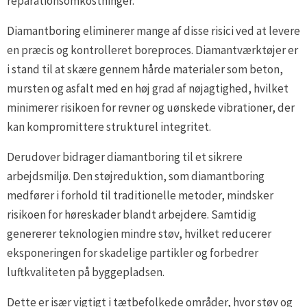
reparationsomkostninger.
Diamantboring eliminerer mange af disse risici ved at levere
en præcis og kontrolleret boreproces. Diamantværktøjer er
i stand til at skære gennem hårde materialer som beton,
mursten og asfalt med en høj grad af nøjagtighed, hvilket
minimerer risikoen for revner og uønskede vibrationer, der
kan kompromittere strukturel integritet.
Derudover bidrager diamantboring til et sikrere
arbejdsmiljø. Den støjreduktion, som diamantboring
medfører i forhold til traditionelle metoder, mindsker
risikoen for høreskader blandt arbejdere. Samtidig
genererer teknologien mindre støv, hvilket reducerer
eksponeringen for skadelige partikler og forbedrer
luftkvaliteten på byggepladsen.
Dette er især vigtigt i tætbefolkede områder, hvor støv og