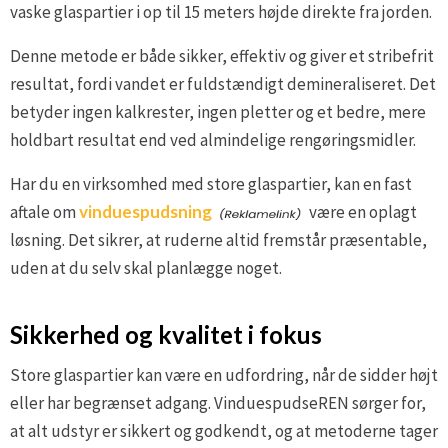
vaske glaspartier i op til 15 meters højde direkte fra jorden.
Denne metode er både sikker, effektiv og giver et stribefrit
resultat, fordi vandet er fuldstændigt demineraliseret. Det
betyder ingen kalkrester, ingen pletter og et bedre, mere
holdbart resultat end ved almindelige rengøringsmidler.
Har du en virksomhed med store glaspartier, kan en fast
aftale om
vinduespudsning
være en oplagt
løsning. Det sikrer, at ruderne altid fremstår præsentable,
uden at du selv skal planlægge noget.
Sikkerhed og kvalitet i fokus
Store glaspartier kan være en udfordring, når de sidder højt
eller har begrænset adgang. VinduespudseREN sørger for,
at alt udstyr er sikkert og godkendt, og at metoderne tager