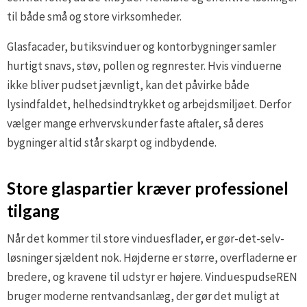
til både små og store virksomheder.
Glasfacader, butiksvinduer og kontorbygninger samler
hurtigt snavs, støv, pollen og regnrester. Hvis vinduerne
ikke bliver pudset jævnligt, kan det påvirke både
lysindfaldet, helhedsindtrykket og arbejdsmiljøet. Derfor
vælger mange erhvervskunder faste aftaler, så deres
bygninger altid står skarpt og indbydende.
Store glaspartier kræver professionel
tilgang
Når det kommer til store vinduesflader, er gør-det-selv-
løsninger sjældent nok. Højderne er større, overfladerne er
bredere, og kravene til udstyr er højere. VinduespudseREN
bruger moderne rentvandsanlæg, der gør det muligt at