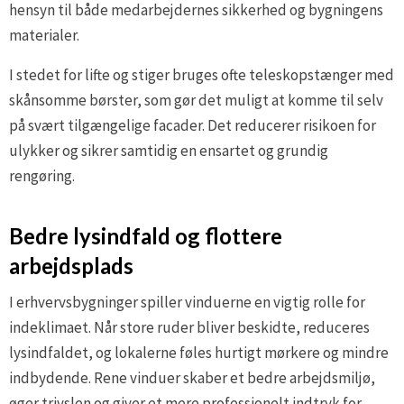
hensyn til både medarbejdernes sikkerhed og bygningens
materialer.
I stedet for lifte og stiger bruges ofte teleskopstænger med
skånsomme børster, som gør det muligt at komme til selv
på svært tilgængelige facader. Det reducerer risikoen for
ulykker og sikrer samtidig en ensartet og grundig
rengøring.
Bedre lysindfald og flottere
arbejdsplads
I erhvervsbygninger spiller vinduerne en vigtig rolle for
indeklimaet. Når store ruder bliver beskidte, reduceres
lysindfaldet, og lokalerne føles hurtigt mørkere og mindre
indbydende. Rene vinduer skaber et bedre arbejdsmiljø,
øger trivslen og giver et mere professionelt indtryk for