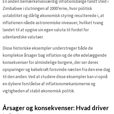
En anden bemærkelsesværdig inflationsbølge fandt sted i
Zimbabwe i slutningen af 2000’erne, hvor politisk
ustabilitet og dårlig økonomisk styring resulterede i, at
inflationen nåede astronomiske niveauer, hvilket tvang
landet til at opgive sin egen valuta til fordel for
udenlandske valutaer.
Disse historiske eksempler understreger både de
komplekse årsager bag inflation og de ofte ødelæggende
konsekvenser for almindelige borgere, der ser deres
opsparinger og købekraft forsvinde næsten fra den ene dag
til den anden. Ved at studere disse eksempler kan vi opnå
en dybere forståelse af inflationsmekanismerne og
vigtigheden af stabil økonomisk politik.
Årsager og konsekvenser: Hvad driver