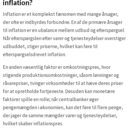
inflation?
Inflation er et komplekst fænomen med mange årsager,
der ofte er indbyrdes forbundne. En af de primære årsager
til inflation er en ubalance mellem udbud og efterspørgsel.
Når efterspørgslen efter varer og tjenesteydelser overstiger
udbuddet, stiger priserne, hvilket kan føre til
efterspørgselsdrevet inflation.
En anden væsentlig faktor er omkostningspres, hvor
stigende produktionsomkostninger, såsom lønninger og
råvarepriser, tvinger virksomheder til at hæve deres priser
for at opretholde fortjeneste. Desuden kan monetære
faktorer spille en rolle; når centralbanker øger
pengemængden i økonomien, kan det føre til flere penge,
der jager de samme mængder varer og tjenesteydelser,
hvilket skaber inflationspres.