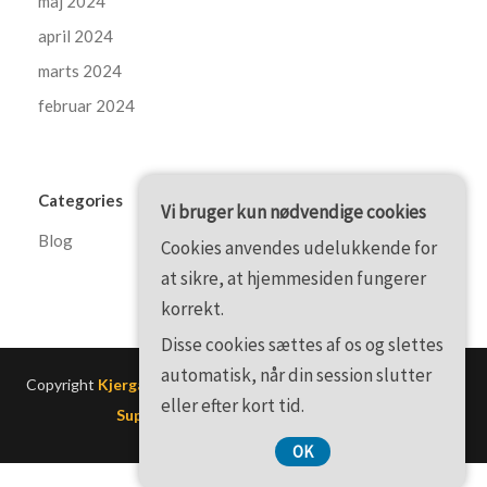
maj 2024
april 2024
marts 2024
februar 2024
Categories
Vi bruger kun nødvendige cookies
Blog
Cookies anvendes udelukkende for
at sikre, at hjemmesiden fungerer
korrekt.
Disse cookies sættes af os og slettes
automatisk, når din session slutter
Copyright
Kjergaardgraphic.dk
. All rights reserved.
| Theme by
eller efter kort tid.
SuperbThemes WordPress Themes
OK
CVR-Nummer 3740 7739