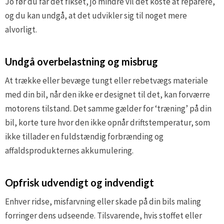
Jo før du får det fikset, jo mindre vil det koste at reparere,
og du kan undgå, at det udvikler sig til noget mere
alvorligt.
Undgå overbelastning og misbrug
At trække eller bevæge tungt eller rebetvægs materiale
med din bil, når den ikke er designet til det, kan forværre
motorens tilstand. Det samme gælder for ‘træning’ på din
bil, korte ture hvor den ikke opnår driftstemperatur, som
ikke tillader en fuldstændig forbrænding og
affaldsprodukternes akkumulering.
Opfrisk udvendigt og indvendigt
Enhver ridse, misfarvning eller skade på din bils maling
forringer dens udseende. Tilsvarende, hvis stoffet eller