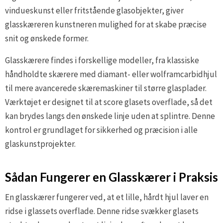
vindueskunst eller fritstående glasobjekter, giver
glasskæreren kunstneren mulighed for at skabe præcise
snit og ønskede former.
Glasskærere findes i forskellige modeller, fra klassiske
håndholdte skærere med diamant- eller wolframcarbidhjul
til mere avancerede skæremaskiner til større glasplader.
Værktøjet er designet til at score glasets overflade, så det
kan brydes langs den ønskede linje uden at splintre. Denne
kontrol er grundlaget for sikkerhed og præcision i alle
glaskunstprojekter.
Sådan Fungerer en Glasskærer i Praksis
En glasskærer fungerer ved, at et lille, hårdt hjul laver en
ridse i glassets overflade. Denne ridse svækker glasets