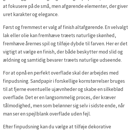
at fokusere på de små, men afgørende elementer, der giver
uret karakter og elegance.
Først og fremmest er valg af finish altafgørende. En velvalgt
lak eller olie kan fremhæve træets naturlige skønhed,
fremhæve årernes spil og tilføje dybde til farven. Her er det
vigtigt at vælge en finish, der både beskytter mod slid og
ældning og samtidig bevarer træets naturlige udseende.
For at opnå en perfekt overflade skal der arbejdes med
finpudsning. Sandpapir i forskellige kornstørrelser bruges
til at fjerne eventuelle ujævnheder og skabe en silkeblød
overflade. Det er en langsommelig proces, der kræver
tålmodighed, men som belønner sig selv i sidste ende, når
man ser en spejlblank overflade uden fejl.
Efter finpudsning kan du vælge at tilføje dekorative