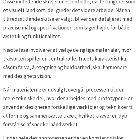
Disse indledende skitser er essentielle, da de fungerer som
et visuelt landkort, der guider det videre arbejde. Når en
tilfredsstillende skitse er valgt, bliver den detaljeret med
præcise mål og specifikationer, som tager højde for både
æstetik og funktionalitet.
Næste fase involverer at vælge de rigtige materialer, hvor
træsorten spiller en central rolle. Træets karakteristika,
såsom farve, åretegning og holdbarhed, skal harmonere
med designets vision.
Når materialerne er udvalgt, overgår processen til den
mere tekniske del, hvor der arbejdes med prototyper. Her
anvender designeren forskellige værktøjer og teknikker til
at forme og sammensætte træet, hvilket kræver en dyb
forståelse af snedkerhåndværket.
Under hele designprocessen er der en konstant dialog