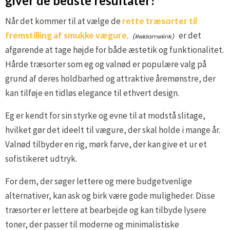
giver de bedste resultater?
Når det kommer til at vælge de
rette træsorter til
fremstilling af smukke vægure,
er det
afgørende at tage højde for både æstetik og funktionalitet.
Hårde træsorter som eg og valnød er populære valg på
grund af deres holdbarhed og attraktive åremønstre, der
kan tilføje en tidløs elegance til ethvert design.
Eg er kendt for sin styrke og evne til at modstå slitage,
hvilket gør det ideelt til vægure, der skal holde i mange år.
Valnød tilbyder en rig, mørk farve, der kan give et ur et
sofistikeret udtryk.
For dem, der søger lettere og mere budgetvenlige
alternativer, kan ask og birk være gode muligheder. Disse
træsorter er lettere at bearbejde og kan tilbyde lysere
toner, der passer til moderne og minimalistiske