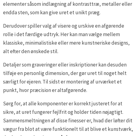
elementer såsom indlægning af kontrasttræ, metaller eller
endda sten, som kan give uret et unikt præg.
Derudover spiller valg af visere og urskive en afgørende
rolle i det færdige udtryk. Her kan man vælge mellem
klassiske, minimalistiske eller mere kunstneriske designs,
alt efter den ønskede stil.
Detaljer som graveringer eller inskriptioner kan desuden
tilføje en personlig dimension, der gør uret til noget helt
særligt for ejeren. Til sidst er montering af urværket et
punkt, hvor præcision er altafgørende.
Sørg for, at alle komponenter er korrekt justeret for at
sikre, at uret fungerer fejlfrit og holder tiden nøjagtigt.
Sammensmeltningen af disse finesser er, hvad der løfter dit
vægur fra blot at være funktionelt til at blive et kunstværk,